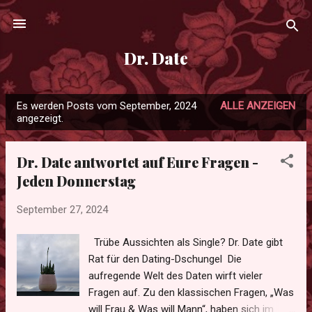
Direkt zum Hauptbereich
Dr. Date
Es werden Posts vom September, 2024
ALLE ANZEIGEN
P
angezeigt.
o
s
Dr. Date antwortet auf Eure Fragen -
t
Jeden Donnerstag
s
September 27, 2024
Trübe Aussichten als Single? Dr. Date gibt
Rat für den Dating-Dschungel Die
aufregende Welt des Daten wirft vieler
Fragen auf. Zu den klassischen Fragen, „Was
will Frau & Was will Mann“, haben sich im